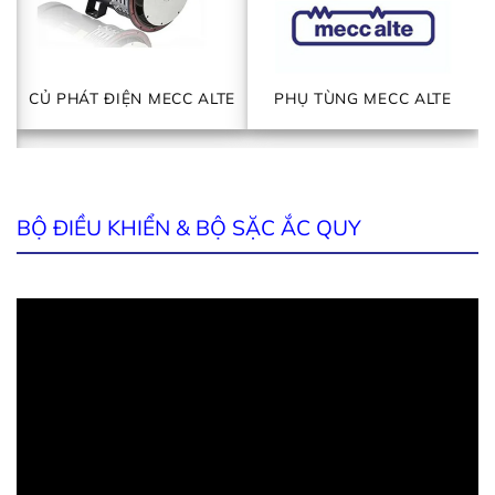
CỦ PHÁT ĐIỆN MECC ALTE
PHỤ TÙNG MECC ALTE
BỘ ĐIỀU KHIỂN & BỘ SẶC ẮC QUY