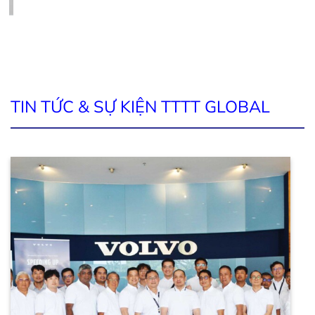
Cảnh báo củ phát điện Trung Quốc giả mạo Mecc Alte trên thị
trường
TIN TỨC & SỰ KIỆN TTTT GLOBAL