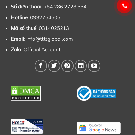
Số điện thoại
: +84 286 2728 334
Hotline
: 0932764606
Mã số thuế
: 0314025213
Email
:
info@ttttglobal.com
Zalo
:
Official Account