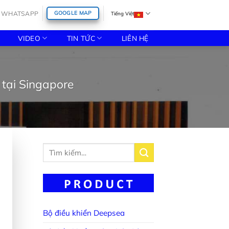
WHATSAPP
GOOGLE MAP
Tiếng Việt
VIDEO
TIN TỨC
LIÊN HỆ
 tại Singapore
Tìm
kiếm:
Bộ điều khiển Deepsea