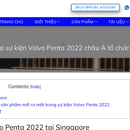
ZALO OFFICIAL ACCOUNT
TRANG CHỦ
GIỚI THIỆU
SẢN PHẨM
TÀI LIỆU
 sự kiện Volvo Penta 2022 châu Á tổ chức
Contents
[
hide
]
pore
à sản phẩm mới ra mắt trong sự kiện Volvo Penta 2022
T
vo Penta 2022 tại Singapore