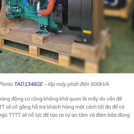
 Penta
TAD1346GE
– lắp máy phát điện 500kVA
o hàng động cơ cũng không khả quan là mấy do vấn đề
TTT sẽ cố gắng hỗ trợ khách hàng một cách tối đa để có
ngũ TTTT sẽ nỗ lực để tạo ra sự an tâm và đảm bảo đúng