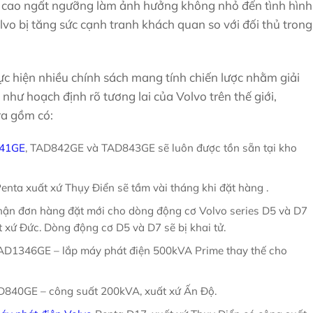
tăng cao ngất ngưỡng làm ảnh hưởng không nhỏ đến tình hình
vo bị tăng sức cạnh tranh khách quan so với đối thủ trong
c hiện nhiều chính sách mang tính chiến lược nhằm giải
như hoạch định rõ tương lai của Volvo trên thế giới,
ra gồm có:
41GE
, TAD842GE và TAD843GE sẽ luôn được tồn sẵn tại kho
enta xuất xứ Thụy Điển sẽ tầm vài tháng khi đặt hàng .
hận đơn hàng đặt mới cho dòng động cơ Volvo series D5 và D7
 xứ Đức. Dòng động cơ D5 và D7 sẽ bị khai tử.
AD1346GE – lắp máy phát điện 500kVA Prime thay thế cho
D840GE – công suất 200kVA, xuất xứ Ấn Độ.