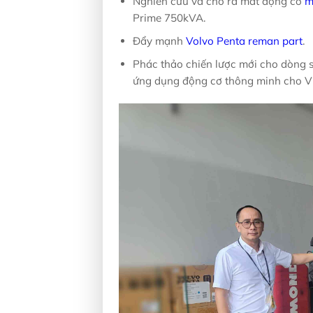
Nghiên cứu và cho ra mắt động cơ
m
Prime 750kVA.
Đẩy mạnh
Volvo Penta reman part
.
Phác thảo chiến lược mới cho dòng 
ứng dụng động cơ thông minh cho V