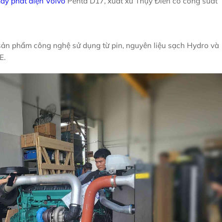
áy phát điện Volvo
Penta D17, xuất xứ Thụy Điển có công suất
sản phẩm công nghệ sử dụng từ pin, nguyên liệu sạch Hydro và
E.