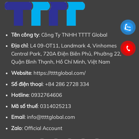
Tên công ty
: Công Ty TNHH TTTT Global
Địa chỉ
: L4 09-OT11, Landmark 4, Vinhomes
Central Park, 720A Điện Biên Phủ, Phường 22,
Quận Bình Thạnh, Hồ Chí Minh, Việt Nam
Website
: https://ttttglobal.com/
Số điện thoại
: +84 286 2728 334
Hotline
: 0932764606
Mã số thuế
: 0314025213
Email
:
info@ttttglobal.com
Zalo
:
Official Account