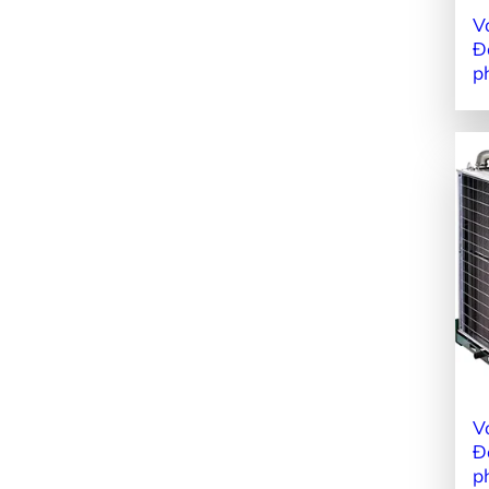
V
Đ
p
V
Đ
p