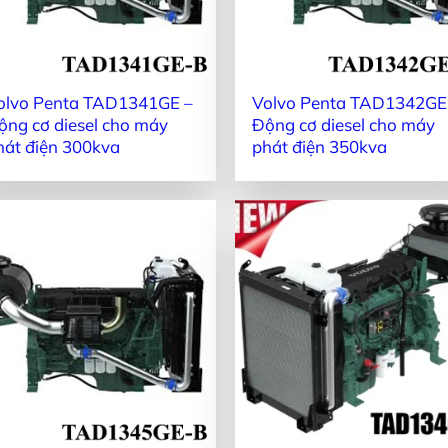
olvo Penta TAD1341GE –
Volvo Penta TAD1342GE
ộng cơ diesel cho máy
Động cơ diesel cho máy
hát điện 300kva
phát điện 350kva