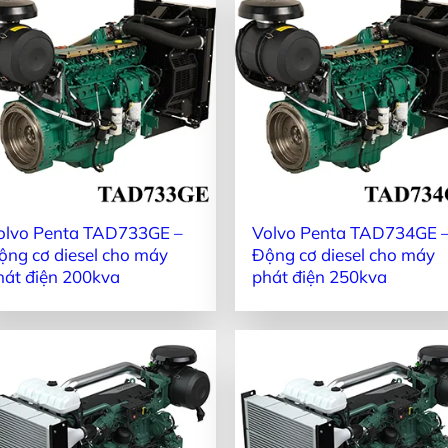
olvo Penta TAD733GE –
Volvo Penta TAD734GE 
ộng cơ diesel cho máy
Động cơ diesel cho máy
hát điện 200kva
phát điện 250kva