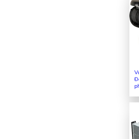
V
Đ
p