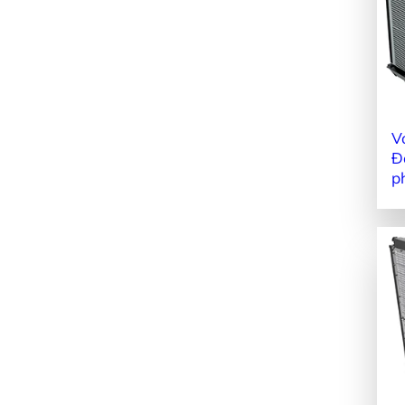
V
Đ
p