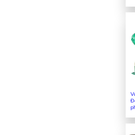
V
Đ
p