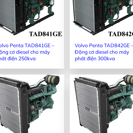
olvo Penta TAD841GE –
Volvo Penta TAD842GE 
ộng cơ diesel cho máy
Động cơ diesel cho máy
hát điện 250kva
phát điện 300kva