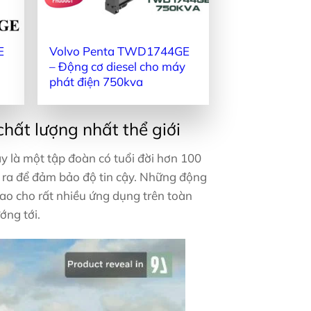
E
Volvo Penta TWD1744GE
– Động cơ diesel cho máy
phát điện 750kva
hất lượng nhất thể giới
y là một tập đoàn có tuổi đời hơn 100
ế ra để đảm bảo độ tin cậy. Những động
cao cho rất nhiều ứng dụng trên toàn
ớng tới.