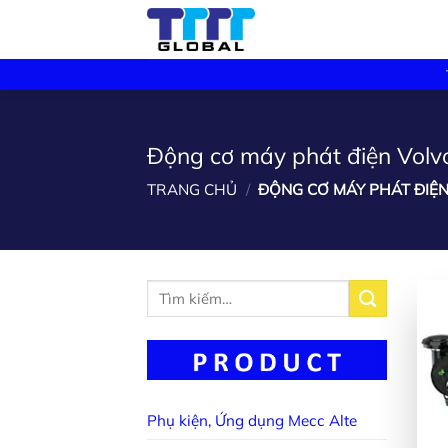
Skip
to
content
Động cơ máy phát điện Volv
TRANG CHỦ
/
ĐỘNG CƠ MÁY PHÁT ĐIỆ
Tìm
kiếm:
Phụ kiện, Ứng dụng Mecc Alte