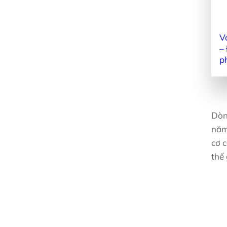
V
–
p
Dòn
năm
cơ 
thế