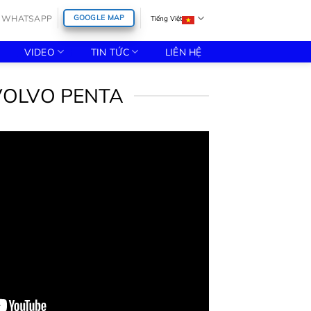
WHATSAPP
GOOGLE MAP
Tiếng Việt
VIDEO
TIN TỨC
LIÊN HỆ
VOLVO PENTA