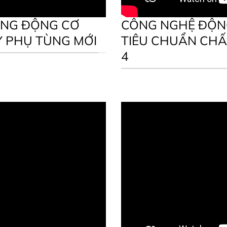
ÙNG ĐỘNG CƠ
CÔNG NGHỆ ĐỘNG
Y PHỤ TÙNG MỚI
TIÊU CHUẨN CHẤ
4