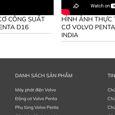
 CƠ CÔNG SUẤT
HÌNH ẢNH THỰC
ENTA D16
CƠ VOLVO PENTA
INDIA
DANH SÁCH SẢN PHẨM
TI
Máy phát điện Volvo
Chứ
Động cơ Volvo Penta
Chứ
Phụ tùng Volvo Penta
Chứ