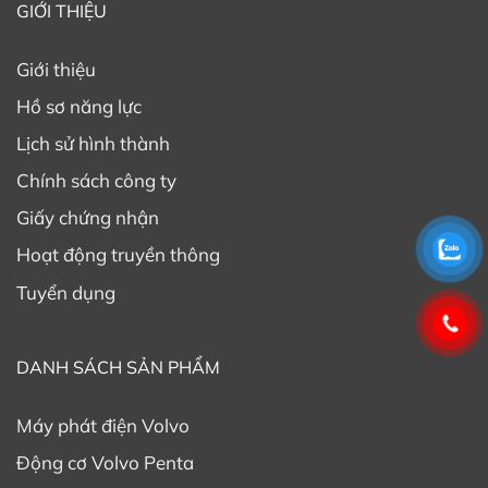
GIỚI THIỆU
Hướng dẫn bảo dưỡng động cơ và xác định
phụ tùng Volvo cần thay thế.
Giới thiệu
Hồ sơ năng lực
Lịch sử hình thành
Chính sách công ty
Giấy chứng nhận
Hoạt động truyền thông
Tuyển dụng
DANH SÁCH SẢN PHẨM
Là đơn vị ủy quyền bảo hành, cung cấp phụ tùng
chính hãng của VOLVO PENTA, TTTT cung cấp tài liệu
Máy phát điện Volvo
hướng dẫn khách hàng từng bước thực hiện việc bảo
Động cơ Volvo Penta
trì bảo dưỡng động cơ theo đúng quy trình của hãng.