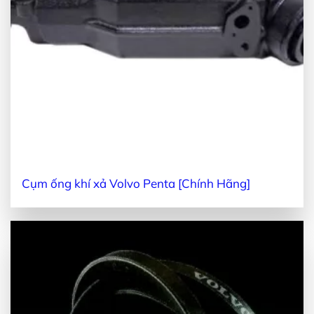
Cụm ống khí xả Volvo Penta [Chính Hãng]