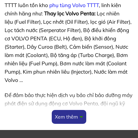
TTTT luôn tồn kho
phụ tùng Volvo TTTT
, linh kiên
chính hãng như:
Thay lọc Volvo Penta:
Lọc nhiên
liệu (Fuel Filter), Lọc nhớt (Oil Filter), lọc gió (Air Filter),
Lọc tách nước (Serperator Filter), Bộ điều khiển động
cơ VOLVO PENTA (ECU, Hộ đen), Bộ khởi đông
(Starter), Dây Curoa (Belt), Cảm biến (Sensor), Nươc
làm mát (Coolant), Bộ tăng áp (Turbo Charge), Bơm
nhiên liệu (Fuel Pump), Bơm nước làm mát (Coolant
Pump), Kim phun nhiên liêu (Injector), Nước làm mát
Volvo …
Để đảm bảo thực hiện dịch vụ bảo chỉ bảo dưỡng máy
phát điện sử dụng động cơ Volvo Penta, đội ngũ kỹ
thuật của TTTT đã được đào tạo sử dụng
Volvo Penta
Xem thêm
Vodia
trong việc kiểm tra và khác phục lỗi của động
cơ.