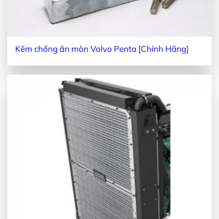
Kẽm chống ăn mòn Volvo Penta [Chính Hãng]