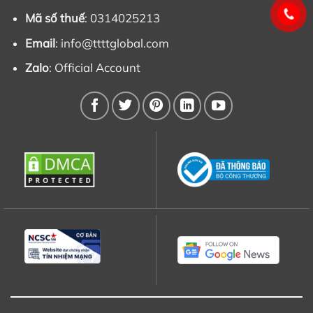
Mã số thuế
: 0314025213
Email
:
info@ttttglobal.com
Zalo
:
Official Account