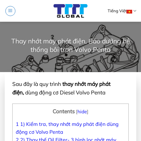
Skip
Tiếng Việt
to
content
Thay nhớt máy phát điện, Bảo dưỡng hệ
thống bôi trơn Volvo Penta
Sau đây là quy trình
thay nhớt máy phát
điện,
dùng động cơ Diesel Volvo Penta
Contents
[
hide
]
1
1) Kiểm tra, thay nhớt máy phát điện dùng
động cơ Volvo Penta
2
2) Thay thế Oil Filter- 3 bình lọc nhớt máy