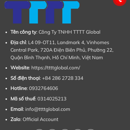
Tên công ty
: Công Ty TNHH TTTT Global
Địa chỉ
: L4 09-OT11, Landmark 4, Vinhomes
Central Park, 720A Điện Biên Phủ, Phường 22,
Quận Bình Thạnh, Hồ Chí Minh, Việt Nam
Website
: https://ttttglobal.com/
Số điện thoại
: +84 286 2728 334
Hotline
: 0932764606
Mã số thuế
: 0314025213
Email
:
info@ttttglobal.com
Zalo
:
Official Account