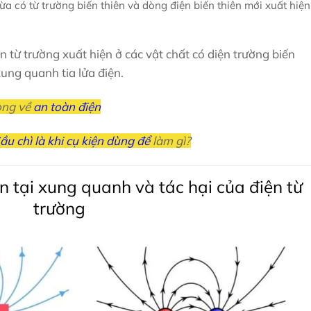
ừa có từ trường biến thiên và dòng điện biến thiên mới xuất hiện
n từ trường xuất hiện ở các vật chất có diện trường biến
xung quanh tia lửa điện.
ọng về
an toàn điện
ầu chì là khi cụ kiện dùng để
làm gì?
ồn tại xung quanh và tác hại của điện từ
trường