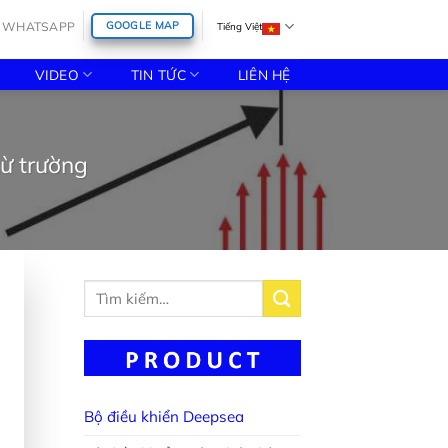
WHATSAPP
GOOGLE MAP
Tiếng Việt
VIDEO
TIN TỨC
LIÊN HỆ
từ trường
Tìm
kiếm:
Bộ điều khiển Deepsea