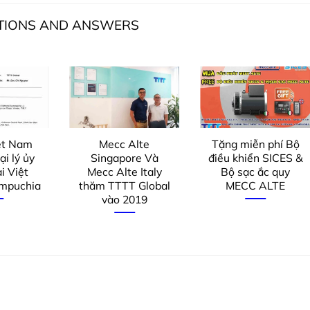
STIONS AND ANSWERS
ệt Nam
Mecc Alte
Tặng miễn phí Bộ
i lý ủy
Singapore Và
điều khiển SICES &
i Việt
Mecc Alte Italy
Bộ sạc ắc quy
mpuchia
thăm TTTT Global
MECC ALTE
vào 2019