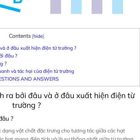
Contents
[
hide
]
và ở đâu xuất hiện điện từ trường ?
ởi đâu ?
g ?
uanh và tác hại của điện từ trường
ESTIONS AND ANSWERS
h ra bởi đâu và ở đâu xuất hiện điện từ
trường ?
đâu ?
 dạng vật chất đặc trưng cho tương tác giữa các hạt
ác hạt mang điện tích và là sự thống nhất giữa từ trường