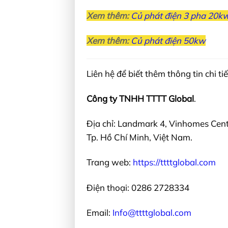
Xem thêm:
Củ phát điện 3 pha 20k
Xem thêm:
Củ phát điện 50kw
Liên hệ để biết thêm thông tin chi tiế
Công ty TNHH TTTT Global
.
Địa chỉ: Landmark 4, Vinhomes Cent
Tp. Hồ Chí Minh, Việt Nam.
Trang web:
https://ttttglobal.com
Điện thoại: 0286 2728334
Email:
Info@ttttglobal.com