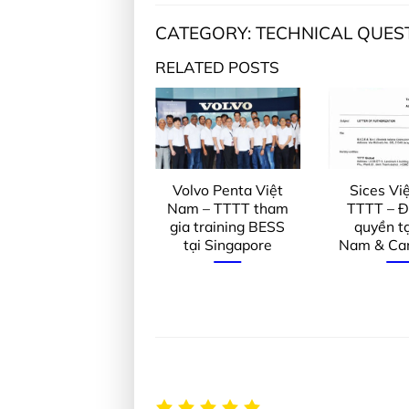
CATEGORY: TECHNICAL QUE
RELATED POSTS
Đại lý Mecc Alte
Volvo Penta Việt
Sices Vi
TTTT Global tại
Nam – TTTT tham
TTTT – Đạ
Việt nam,
gia training BESS
quyền tạ
Campuchia được
tại Singapore
Nam & Ca
ông bố chính thức
trên Website