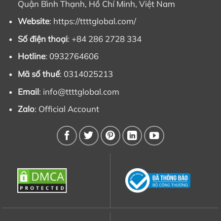
Quận Bình Thạnh, Hồ Chí Minh, Việt Nam
Website
: https://ttttglobal.com/
Số điện thoại
: +84 286 2728 334
Hotline
: 0932764606
Mã số thuế
: 0314025213
Email
:
info@ttttglobal.com
Zalo
:
Official Account