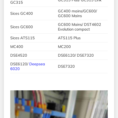
GC315
GC400 mains/GC600/
Sices GC400
GC600 Mains
GC600 Mains/ DST4602
Sices GC600
Evolution compact
Sices ATS115
ATS115 Plus
MC400
MC200
DSE4520
DSE6120/ DSE7320
DSE6120/
Deepsea
DSE7320
6020