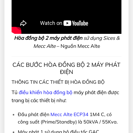
Hòa đồng bộ 2 máy phát điện
sử dụng Sices &
Mecc Alte
– Nguồn Mecc Alte
CÁC BƯỚC HÒA ĐỒNG BỘ 2 MÁY PHÁT
ĐIỆN
THÔNG TIN CÁC THIẾT BỊ HÒA ĐỒNG BỘ
Tủ
điều khiển hòa đồng bộ
máy phát điện được
trang bị các thiết bị như:
Đầu phát điện
Mecc Alte ECP34
1M4 C, có
công suất (Prime/Standby) là 50kVA / 55Kva.
Máy phát 1 sử dụng bộ điều tốc GAC