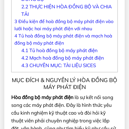
2.2
THỰC HIỆN HÒA ĐỒNG BỘ VÀ CHIA
TẢI
3
Điều kiện để hoà đồng bộ máy phát điện vào
lưới hoặc hai máy phát điện với nhau
4
Tủ hoà đồng bộ máy phát điện và mạch hoà
đồng bộ máy phát điện
4.1
Tủ hoà đồng bộ máy phát điện
4.2
Mạch hoà đồng bộ máy phát điện
4.3
CHUYÊN MỤC: TÀI LIỆU SICES
MỤC ĐÍCH & NGUYÊN LÝ HÒA ĐỒNG BỘ
MÁY PHÁT ĐIỆN
Hòa đồng bộ máy phát điện
là sự kết nối song
song các máy phát điện. Đây là hình thức yêu
cầu kinh nghiệm kỹ thuật cao và đòi hỏi kỹ
thuật viên phải chuyên nghiệp trong việc lắp
đặt, vận hành, cũng như tìm hiểu kỹ như cầu sử