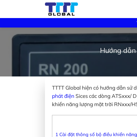
Skip
to
content
Hướng dẫn c
TTTT Global hiện có hướng dẫn sử dụ
phát điện
Sices các dòng ATSxxx/ 
khiển năng lượng mặt trời RNxxx/H
1
Cài đặt thông số bộ điều khiển năn