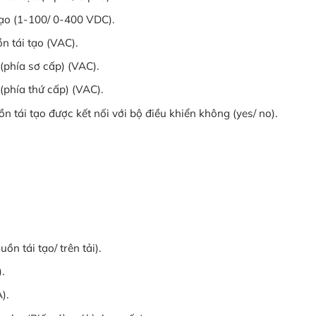
ạo (1-100/ 0-400 VDC).
n tái tạo (VAC).
(phía sơ cấp) (VAC).
(phía thứ cấp) (VAC).
n tái tạo được kết nối với bộ điều khiển không (yes/ no).
n tái tạo/ trên tải).
.
).