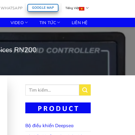
WHATSAPP
GOOGLE MAP
Tiếng Việt
VIDEO
TIN TỨC
LIÊN HỆ
 Sices RN200
Tìm
kiếm:
Bộ điều khiển Deepsea