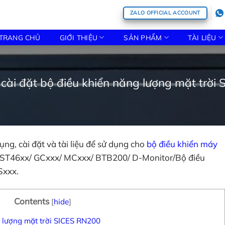
ZALO OFFICIAL ACCOUNT
TRANG CHỦ
GIỚI THIỆU
SẢN PHẨM
TÀI LIỆU
ài đặt bộ điều khiển năng lượng mặt trời
ng, cài đặt và tài liệu để sử dụng cho
bộ điều khiển máy
DST46xx/ GCxxx/ MCxxx/ BTB200/ D-Monitor/Bộ điều
Sxxx.
Contents
[
hide
]
g lượng mặt trời SICES RN200