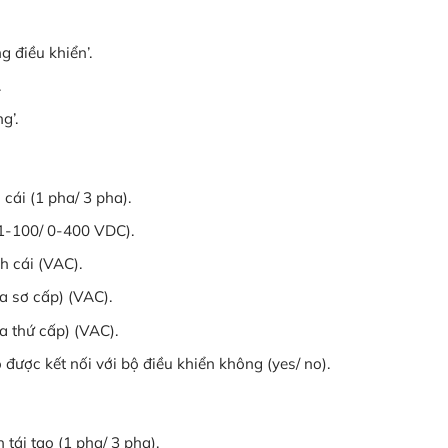
g điều khiển’.
.
g’.
cái (1 pha/ 3 pha).
(1-100/ 0-400 VDC).
h cái (VAC).
a sơ cấp) (VAC).
a thứ cấp) (VAC).
 được kết nối với bộ điều khiển không (yes/ no).
tái tạo (1 pha/ 3 pha).