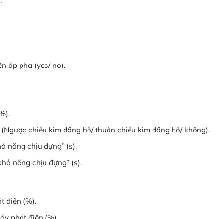
.
 áp pha (yes/ no).
%).
c (Ngược chiều kim đồng hồ/ thuận chiều kim đồng hồ/ không).
hả năng chịu đựng” (s).
khả năng chịu đựng” (s).
t điện (%).
áy phát điện (%).