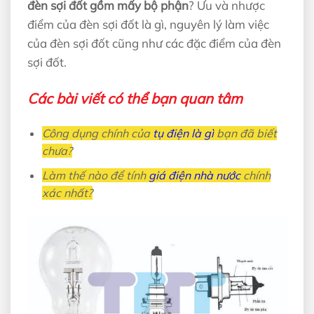
đèn sợi đốt gồm mấy bộ phận
? Ưu và nhược
điểm của đèn sợi đốt là gì, nguyên lý làm việc
của đèn sợi đốt cũng như các đặc điểm của đèn
sợi đốt.
Các bài viết có thể bạn quan tâm
Công dụng chính của
tụ điện là gì
bạn đã biết
chưa?
Làm thế nào để tính
giá điện nhà nước
chính
xác nhất?