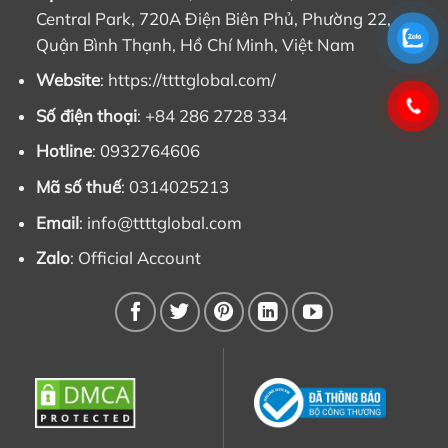
Central Park, 720A Điện Biên Phủ, Phường 22,
Quận Bình Thạnh, Hồ Chí Minh, Việt Nam
Website
: https://ttttglobal.com/
Số điện thoại
: +84 286 2728 334
Hotline
: 0932764606
Mã số thuế
: 0314025213
Email
:
info@ttttglobal.com
Zalo
:
Official Account