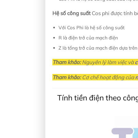
Hệ số công suất
Cos phi được tính b
Với Cos Phi là hệ số công suất
R là điện trở của mạch điện
Z là tổng trở của mạch điện dựa trên 
Tham khảo:
Nguyên lý làm việc và
c
Tham khảo:
Cơ chế hoạt động của
n
Tính tiền điện theo côn