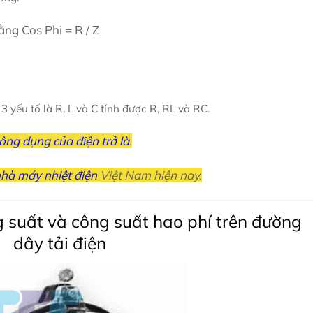
ằng Cos Phi = R / Z
3 yếu tố là R, L và C tính được R, RL và RC.
ông dụng của điện trở là
.
hà máy nhiệt điện
Việt Nam hiện nay.
g suất và công suất hao phí trên đường
dây tải điện