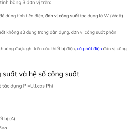
tính bằng 3 đơn vị trên:
để dùng tính tiền điện,
đơn vị công suất
tác dụng là W (Watt)
uất không sử dụng trong dân dụng, đơn vị công suất phản
thường được ghi trên các thiết bị điện,
củ phát điện
đơn vị công
 suất và hệ số công suất
t tác dụng P =U.I.cos Phi
t bị (A)
ống.