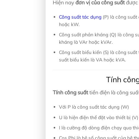
Hiện nay
đơn vị của công suất
được 
Công suất tác dụng
(P) là công suất 
hoặc kW.
Công suất phản kháng (Q) là công s
kháng là VAr hoặc kVAr.
Công suất biểu kiến (S) là công suất 
suất biểu kiến là VA hoặc kVA.
Tính công
Tính công suất
tiền điện là công suấ
Với P là công suất tác dụng (W)
U là hiện điện thể đặt vào thiết bị (V)
I là cường độ dòng điện chạy qua thiế
Cos Phi là hệ số công suất của hệ th