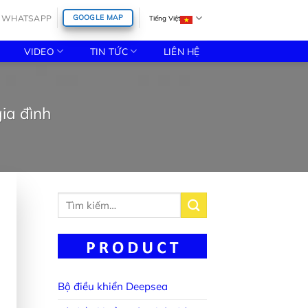
WHATSAPP
GOOGLE MAP
Tiếng Việt
VIDEO
TIN TỨC
LIÊN HỆ
gia đình
Tìm
kiếm:
Bộ điều khiển Deepsea