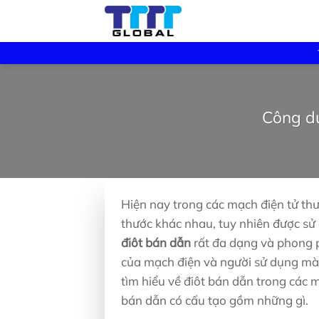
Skip
to
content
Công dụ
Hiện nay trong các mạch điện tử thườ
thước khác nhau, tuy nhiên được sử 
điôt bán dẫn
rất đa dạng và phong p
của mạch điện và người sử dụng mà 
tìm hiểu về điôt bán dẫn trong các m
bán dẫn có cấu tạo gồm những gì.