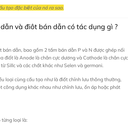
́u tạo đặc biệt của nó ra sao.
dẫn và điôt bán dẫn có tác dụng gì ?
t bán dẫn, bao gồm 2 tấm bán dẫn P và N được ghép nối
của điốt là Anode là chân cực dương và Cathode là chân cực
ừ Sillc và các chất khác như Selen và germani.
u loại cùng cấu tạo như là điốt chỉnh lưu thông thường,
một công dụng khác nhau như chỉnh lưu, ổn áp hoặc phát
từng loại là: