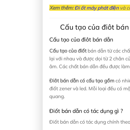
Xem thêm:
Đi ốt máy phát điện
và câ
Cấu tạo của điôt bán 
Cấu tạo của điôt bán dẫn
Cấu tạo của điốt
bán dẫn từ các chấ
lại với nhau và được dọi từ 2 chân 
âm. Các chất bán dẫn đều được làm t
Điôt bán dẫn có cấu tạo gồm
có nhiề
điốt zener và led. Mỗi loại đều có 
quang.
Điốt bán dẫn có tác dụng gì ?
Điốt bán dẫn có tác dụng chính theo 