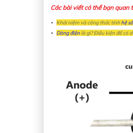
Các bài viết có thể bạn quan
Khái niệm và công thức tính
hệ số
Dòng điện
là gì? Điều kiện để có d