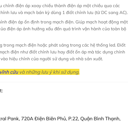
ều chỉnh điện áp xoay chiều thành điện áp một chiều qua các
chỉnh lưu và mạch bán kỳ dùng 1 điốt chỉnh lưu (từ DC sang AC).
chỉnh điện áp ổn định trong mạch điện. Giúp mạch hoạt động một
của điện áp ảnh hưởng xấu đến quá trình vận hành của toàn bộ
ng trong mạch điện hoặc phát sáng trong các hệ thống led. Điốt
ạch điện như điốt chỉnh lưu hay điốt ổn áp mà tác dụng chính
 vào hiệu chỉnh của người sử dụng và nhà sản xuất.
vĩnh cửu
và những lưu ý khi sử dụng.
t:
ral Pank, 720A Điện Biên Phủ, P.22, Quận Bình Thạnh,