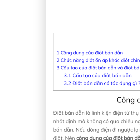
1
Công dụng của điôt bán dẫn
2
Chức năng điốt ổn áp khác điôt chỉn
3
Cấu tạo của điôt bán dẫn và điôt bá
3.1
Cấu tạo của điôt bán dẫn
3.2
Điốt bán dẫn có tác dụng gì 
Công d
Điôt bán dẫn là linh kiện điện tử th
nhất định mà không có qua chiều ngư
bán dẫn. Nếu dòng điện đi ngược lạ
điôt. Nên
công dụng của điôt bán d