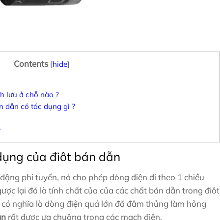
Contents
[
hide
]
h lưu ở chỗ nào ?
n dẫn có tác dụng gì ?
?
ụng của điôt bán dẫn
ụ động phi tuyến, nó cho phép dòng điện đi theo 1 chiều
ợc lại đó là tính chất của của các chất bán dẫn trong điôt
i có nghĩa là dòng điện quá lớn đã đâm thủng làm hỏng
ẫn
rất được ưa chuộng trong các mạch điện.