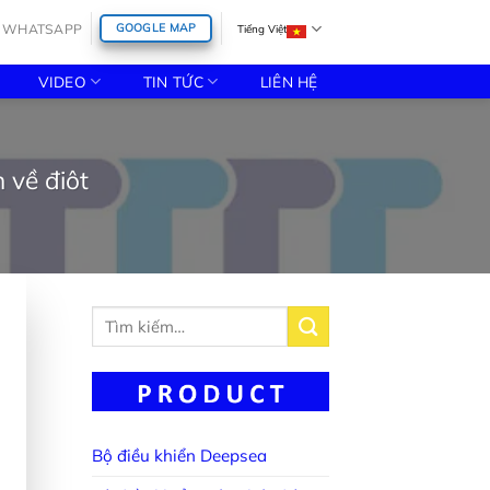
WHATSAPP
GOOGLE MAP
Tiếng Việt
VIDEO
TIN TỨC
LIÊN HỆ
 về điôt
Tìm
kiếm:
Bộ điều khiển Deepsea