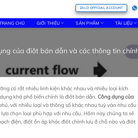
ZALO OFFICIAL ACCOUNT
TRANG CHỦ
GIỚI THIỆU
SẢN PHẨM
TÀI LIỆU
ng của điôt bán dẫn và các thông tin chính
ng có rất nhiều linh kiện khác nhau và nhiều loại kích
dụng khá phổ biến chính là điôt bán dẫn.
Công dụng của
hú, với nhiều loại và thông số khác nhau tuỳ vào nhu cầu
lựa chọn loại phù hợp với nhu cầu. Hôm nay chúng ta sẽ
ạch điện, điốt ổn áp khác điôt chỉnh lưu ở chỗ nào và điôt