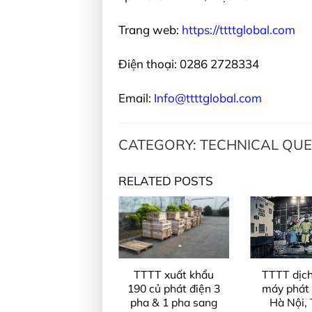
Trang web:
https://ttttglobal.com
Điện thoại: 0286 2728334
Email:
Info@ttttglobal.com
CATEGORY: TECHNICAL QU
RELATED POSTS
Đại lý Mecc Alte
TTTT xuất khẩu
TTTT dịch
TTTT Global tại
190 củ phát điện 3
máy phát 
Việt nam,
pha & 1 pha sang
Hà Nội,