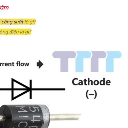
 tâm
 công suất
là gì?
òng điện là gì?