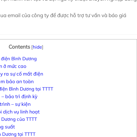
qua email của công ty để được hỗ trợ tư vấn và báo giá
Contents
[
hide
]
t điện Bình Dương
n ở mức cao
y ra sự cố mất điện
ảm bảo an toàn
 điện Bình Dương tại TTTT
– bảo trì định kỳ
rình – sự kiện
i dịch vụ linh hoạt
h Dương của TTTT
g suất
h Dương tại TTTT