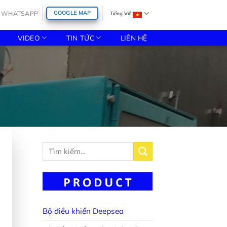
WHATSAPP
GOOGLE MAP
Tiếng Việt
VIDEO
TIN TỨC
LIÊN HỆ
Tìm
kiếm:
Bộ điều khiển Deepsea