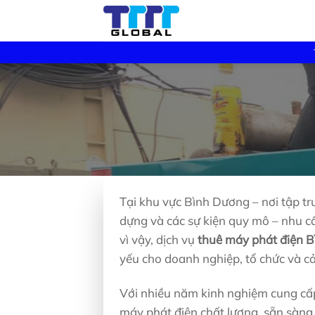
Skip
to
content
Tại khu vực Bình Dương – nơi tập tr
dựng và các sự kiện quy mô – nhu c
vì vậy, dịch vụ
thuê máy phát điện 
yếu cho doanh nghiệp, tổ chức và c
Với nhiều năm kinh nghiệm cung cấ
máy phát điện chất lượng, sẵn sàng