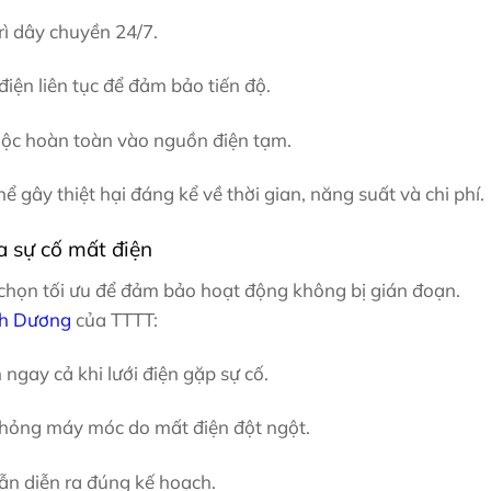
ì dây chuyền 24/7.
iện liên tục để đảm bảo tiến độ.
uộc hoàn toàn vào nguồn điện tạm.
ể gây thiệt hại đáng kể về thời gian, năng suất và chi phí.
a sự cố mất điện
 chọn tối ưu để đảm bảo hoạt động không bị gián đoạn.
nh Dương
của TTTT:
ngay cả khi lưới điện gặp sự cố.
hỏng máy móc do mất điện đột ngột.
vẫn diễn ra đúng kế hoạch.