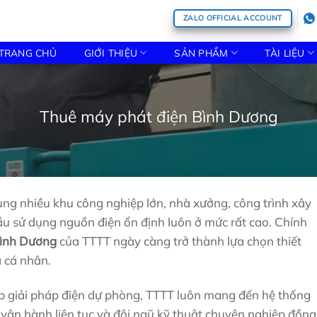
ZALO OFFICIAL ACCOUNT
TRANG CHỦ
GIỚI THIỆU
SẢN PHẨM
TÀI LIỆU
Thuê máy phát điện Bình Dương
ung nhiều khu công nghiệp lớn, nhà xưởng, công trình xây
ầu sử dụng nguồn điện ổn định luôn ở mức rất cao. Chính
Bình Dương
của TTTT ngày càng trở thành lựa chọn thiết
ả cá nhân.
p giải pháp điện dự phòng, TTTT luôn mang đến hệ thống
 vận hành liên tục và đội ngũ kỹ thuật chuyên nghiệp đồng