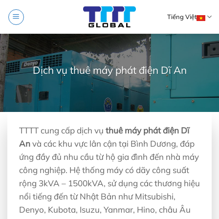
Skip
Tiếng Việt
to
content
Dịch vụ thuê máy phát điện Dĩ An
TTTT cung cấp dịch vụ
thuê máy phát điện Dĩ
An
và các khu vực lân cận tại Bình Dương, đáp
ứng đầy đủ nhu cầu từ hộ gia đình đến nhà máy
công nghiệp. Hệ thống máy có dãy công suất
rộng 3kVA – 1500kVA, sử dụng các thương hiệu
nổi tiếng đến từ Nhật Bản như Mitsubishi,
Denyo, Kubota, Isuzu, Yanmar, Hino, châu Âu