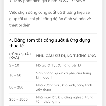
Máy phát điện gia đình: 3kVA – 9.5kVA
Việc chọn đúng công suất và thương hiệu sẽ
giúp tối ưu chi phí, tăng độ ổn định và bảo vệ
thiết bị điện.
4. Bảng tóm tắt công suất & ứng dụng
thực tế
CÔNG SUẤT
NHU CẦU SỬ DỤNG TƯƠNG ỨNG
(KVA)
3 – 10
Hộ gia đình, cửa hàng tiện lợi
Văn phòng, quán cà phê, cửa hàng
10 – 50
kinh doanh
Nhà xưởng vừa, kho lạnh, công trình
50 – 250
xây dựng
Nhà máy lớn, khu công nghiệp, trung
250 – 1500
tâm thương mại