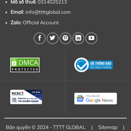
Mã số thuế
: 0314025213
Email
:
info@ttttglobal.com
Zalo
:
Official Account
Bản quyền © 2024 - TTTT GLOBAL |
Sitemap
|