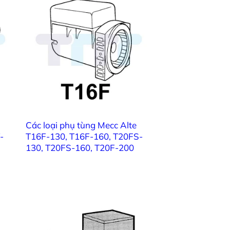
407
08
409
10
Các loại phụ tùng Mecc Alte
509
-
T16F-130, T16F-160, T20FS-
130, T20FS-160, T20F-200
11
510
32