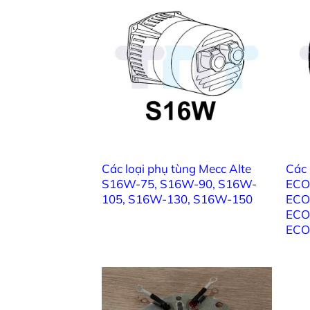
Giá đỡ đầu cuối ổ đĩ
Giá đỡ đầu cuối ổ đĩ
Giá đỡ đầu cuối ổ đĩ
Giá đỡ đầu cuối ổ 
Các loại phụ tùng Mecc Alte
Các 
Màn bảo vệ MD
S16W-75, S16W-90, S16W-
ECO
105, S16W-130, S16W-150
ECO
Màn bảo vệ B14-bên trái, E
ECO
ECO
Màn bảo vệ B14-bên phải, E
Màn bảo vệ B14-bê