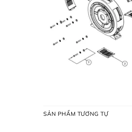
Tên phụ t
SẢN PHẨM TƯƠNG TỰ
Giá đỡ đầu cuối ổ đĩ
Giá đỡ đầu cuối ổ đĩa