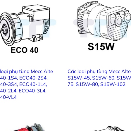
6102312
a MD 35/1, ECO38C – (1)
a MD 35/2, ECO38C – (1)
61023124
6102312
a MD 35/3, ECO38C – (1)
đĩa B14, ECO38C – (1)
61023124
loại phụ tùng Mecc Alte
Các loại phụ tùng Mecc Alte
8500626
35, ECO38C – (2)
40-1S4, ECO40-2S4,
S15W-45, S15W-60, S15W
40-3S4, ECO40-1L4,
75, S15W-80, S15W-102
CO38C (554,6mm x 142mm) – (2)
85006265
40-2L4, ECO40-3L4,
40-VL4
8500626
CO38C (868,5mm x 142mm) – (2)
n dưới, ECO38C – (2)
85006265