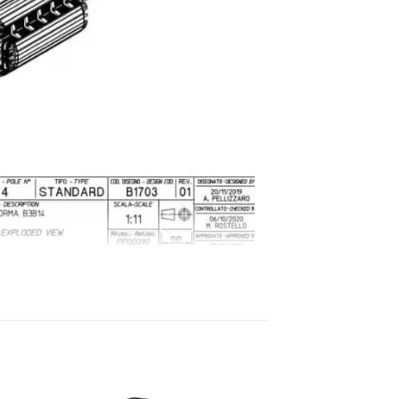
ùng
406
05