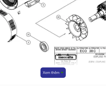
Xem thêm
ùng (vị trí)
Mã phụ t
6102312
a MD 35-0, ECO38C – (1)
 MD 35-1/2, ECO38C – (1)
61023124