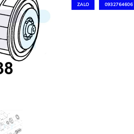
ZALO
0932764606