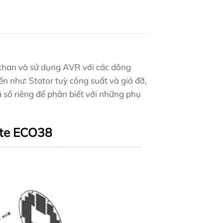
 than và sử dụng AVR với các dông
iến như: Stator tuỳ công suất và giá đỡ,
 số riêng để phân biết với những phụ
Alte ECO38