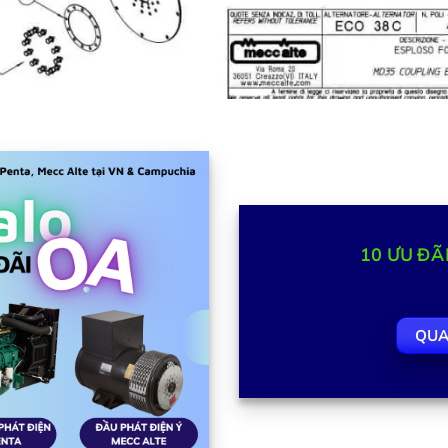
10
ƯU ĐÃ
QUA