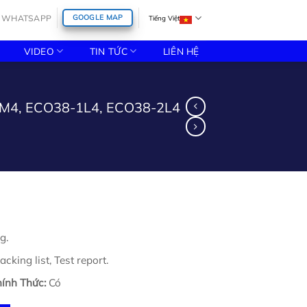
WHATSAPP
GOOGLE MAP
Tiếng Việt
VIDEO
TIN TỨC
LIÊN HỆ
2M4, ECO38-1L4, ECO38-2L4
g.
cking list, Test report.
ính Thức:
Có