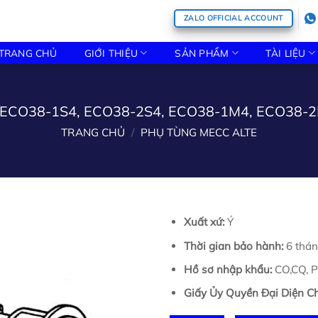
ZALO OFFICIAL ACCOUNT
TRANG CHỦ
GIỚI THIỆU
SẢN PHẨM
TÀI LIỆU
lte ECO38-1S4, ECO38-2S4, ECO38-1M4, ECO38-
TRANG CHỦ
/
PHỤ TÙNG MECC ALTE
Xuất xứ:
Ý
Thời gian bảo hành:
6 thán
Hồ sơ nhập khẩu:
CO,CQ, Pa
Giấy Ủy Quyền Đại Diện Ch