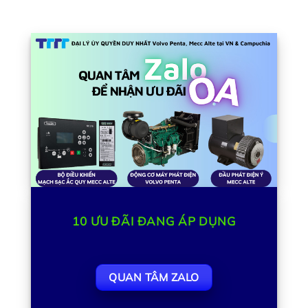
10
ƯU ĐÃI ĐANG ÁP DỤNG
QUAN TÂM ZALO