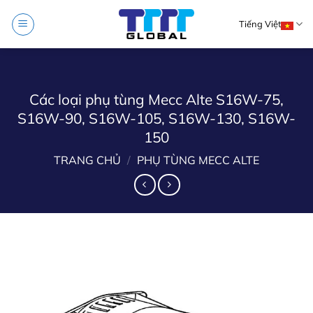
Skip
Tiếng Việt
to
content
Các loại phụ tùng Mecc Alte S16W-75,
S16W-90, S16W-105, S16W-130, S16W-
150
TRANG CHỦ
/
PHỤ TÙNG MECC ALTE