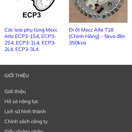
9909505010
Nắp cao su – (107)
Phương án BC: Cầu chỉnh lưu 1 pha
Các loại phụ tùng Mecc
Đi ốt Mecc Alte T18
9910390215
(SKB25-08)
Alte ECP3-1S4, ECP3-
[Chính Hãng] – 5kva đến
2S4, ECP3-1L4, ECP3-
350kva
Tùy chọn BC: Stator với CB (115/230 V,
2L4, ECP3-3L4
391703916
50 Hz)
Tùy chọn BC: Thiết bị đầu cuối sạc
9909506015
pin màu đỏ
GIỚI THIỆU
Tùy chọn BC: Thiết bị đầu cuối sạc pin
9909506030
Giới thiệu
màu đen
Hồ sơ năng lực
Tùy chọn BC: Giá đỡ cầu chì
9909922015
Lịch sử hình thành
9909923017
Chính sách công ty
Tùy chọn BC: Cầu chì 10A 250V
Giấy chứng nhận