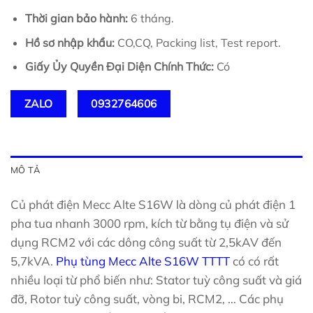
Thời gian bảo hành:
6 tháng.
Hồ sơ nhập khẩu:
CO,CQ, Packing list, Test report.
Giấy Ủy Quyền Đại Diện Chính Thức:
Có
ZALO
0932764606
MÔ TẢ
Củ phát điện Mecc Alte S16W là dòng củ phát điện 1
pha tua nhanh 3000 rpm, kích từ bằng tụ điện và sử
dụng RCM2 với các dông công suất từ 2,5kAV đến
5,7kVA.
Phụ tùng Mecc Alte S16W TTTT
có có rất
nhiều loại từ phổ biến như: Stator tuỳ công suất và giá
đỡ, Rotor tuỳ công suất, vòng bi, RCM2, … Các phụ