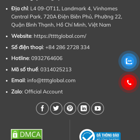
Địa chỉ
: L4 09-OT11, Landmark 4, Vinhomes
Central Park, 720A Điện Biên Phủ, Phường 22,
Quận Bình Thạnh, Hồ Chí Minh, Việt Nam
Website
: https://ttttglobal.com/
Số điện thoại
: +84 286 2728 334
Hotline
: 0932764606
Mã số thuế
: 0314025213
Email
:
info@ttttglobal.com
Zalo
:
Official Account
Cách tìm phụ tùng Mecc Alte chính hãng – Phụ tùng củ
phát điện S16W
Để tìm được
phụ tùng Mecc Alte
có rất nhiều cách
nhưng để tìm được phụ tùng Mecc Alte chính hãng thì
có 3 cách sau: