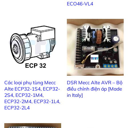
ECO46-VL4
Chốt giữ nắp 5 KVA (130) (S16WA-
B) – (28)
Chốt giữ nắp 5,7 KVA (150) (S16WA-B) –
(28)
Chốt giữ nắp 2,5 KVA (75) (S16WC)
9911190196
– (28)
Chốt giữ nắp 3,5 KVA (90) (S16WC) –
9911190193
(28)
Các loại phụ tùng Mecc
DSR Mecc Alte AVR – Bộ
Chốt giữ nắp 4,1 KVA (105)
Alte ECP32-1S4, ECP32-
điều chỉnh điện áp [Made
9911190170
(S16WC) – (28)
2S4, ECP32-1M4,
in Italy]
ECP32-2M4, ECP32-1L4,
Chốt giữ nắp 5 KVA (130) (S16WC) –
ECP32-2L4
(28)
Chốt giữ nắp 5,7 KVA (150)