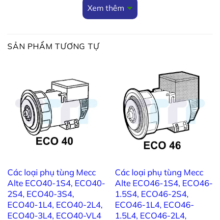
Rotor 5,7 KVA (150) – (14)
Xem thêm
9909514056
Quạt – (15)
SẢN PHẨM TƯƠNG TỰ
Vòng bi sau 6203-2Z C3 – (19)
9900903030
9910356205
Đi ốt máy phát điện
10A 1200V – (26)
Tụ chống sét SR561K10DS400 –
9910384007
(27)
Chốt giữ nắp 2,5 KVA (75) (S16WA-B) –
9911190192
(28)
Các loại phụ tùng Mecc
Các loại phụ tùng Mecc
Chốt giữ nắp 3,5 KVA (90) (S16WA-
Alte ECO40-1S4, ECO40-
Alte ECO46-1S4, ECO46-
9911190196
B) – (28)
2S4, ECO40-3S4,
1.5S4, ECO46-2S4,
ECO40-1L4, ECO40-2L4,
ECO46-1L4, ECO46-
Chốt giữ nắp 4,1 KVA (105) (S16WA-B) –
ECO40-3L4, ECO40-VL4
1.5L4, ECO46-2L4,
9911190193
(28)