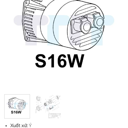
Xuất xứ:
Ý