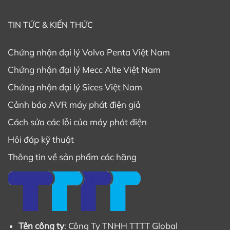
S16W.
TIN TỨC & KIẾN THỨC
Chứng nhận phân phối uỷ quyền chính thức của Mecc
Alte tại Việt Nam và Cambodia – Phụ tùng củ phát
Chứng nhận đại lý Volvo Penta Việt Nam
điện S16W.
Chứng nhận đại lý Mecc Alte Việt Nam
Tem bảo hành TTTT Global – Phụ tùng củ phát điện
S16W.
Chứng nhận đại lý Sices Việt Nam
Cảnh báo AVR máy phát điện giả
Khi mua phụ tùng Mecc Alte khách hàng nên yêu cầu
các chứng từ và giấy tờ trên để xác nhận phụ tùng do
Cách sửa các lỗi của máy phát điện
Mecc Alte sản xuất chính hãng. Nếu không cung cấp
Hỏi đáp kỹ thuật
được các giấy tờ chứng từ trên thì các phụ tùng không
Thông tin về sản phẩm các hãng
phải là hàng chính hãng.
Hướng dẫn cách tìm và đặt hàng phụ tùng
Mecc Alte S16W chính hãng
Tên công ty
: Công Ty TNHH TTTT Global