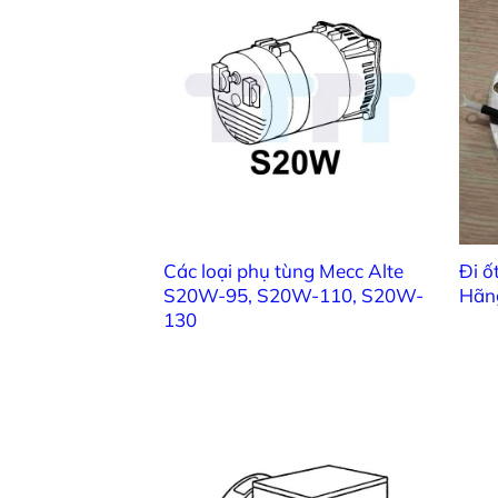
Gi
Giá đỡ
Giá 
Giá đỡ 
Các loại phụ tùng Mecc Alte
Đi ố
Giá đ
S20W-95, S20W-110, S20W-
Hãn
130
Giá đỡ c
1 x màn hình 
Giá 