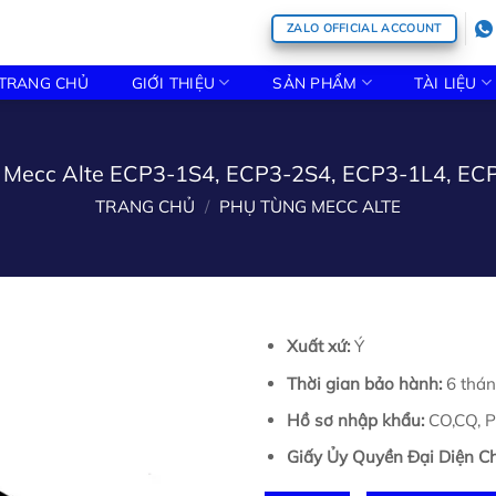
ZALO OFFICIAL ACCOUNT
TRANG CHỦ
GIỚI THIỆU
SẢN PHẨM
TÀI LIỆU
g Mecc Alte ECP3-1S4, ECP3-2S4, ECP3-1L4, E
TRANG CHỦ
/
PHỤ TÙNG MECC ALTE
Xuất xứ:
Ý
Thời gian bảo hành:
6 thán
Hồ sơ nhập khẩu:
CO,CQ, Pa
Giấy Ủy Quyền Đại Diện Ch