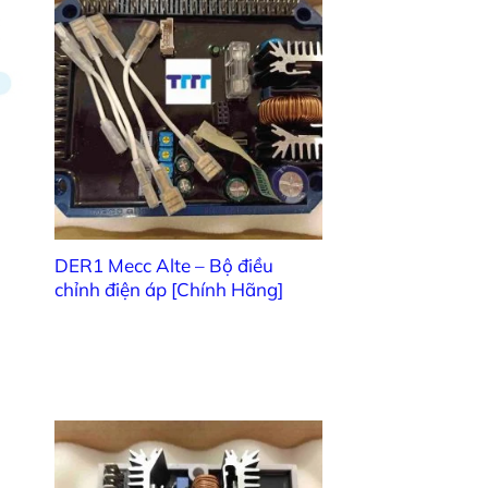
6102208374
6102208375
6102208510
6102208360
DER1 Mecc Alte – Bộ điều
6102208361
chỉnh điện áp [Chính Hãng]
6102208362
8500626091
3501610001