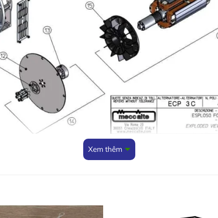
Xem thêm
Tên phụ tùng (vị trí)
đỡ Giá đỡ cuối ổ đĩa B 14 (không sơn) – (1)
 cuối ổ đĩa MD35/ 3 (không sơn) – (1)