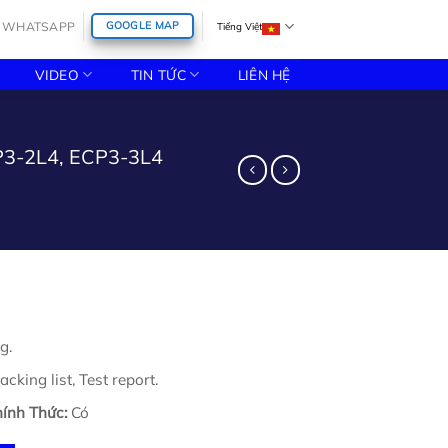
WHATSAPP
GOOGLE MAP
Tiếng Việt
VIDEO
TIN TỨC
LIÊN HỆ
CP3-2L4, ECP3-3L4
g.
cking list, Test report.
ính Thức:
Có