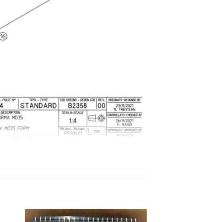
Mã phụ tùng
6102208505
6102312035