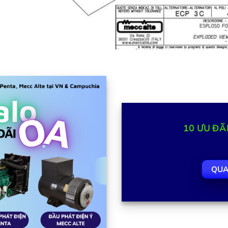
10
ƯU ĐÃ
QUA