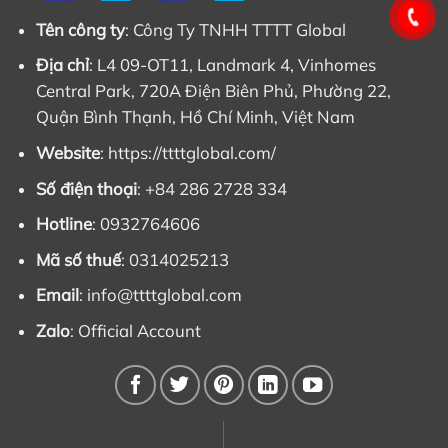
Tên công ty
: Công Ty TNHH TTTT Global
Địa chỉ
: L4 09-OT11, Landmark 4, Vinhomes
Central Park, 720A Điện Biên Phủ, Phường 22,
Quận Bình Thạnh, Hồ Chí Minh, Việt Nam
Website
: https://ttttglobal.com/
Số điện thoại
: +84 286 2728 334
Hotline
: 0932764606
Mã số thuế
: 0314025213
Email
:
info@ttttglobal.com
Zalo
:
Official Account