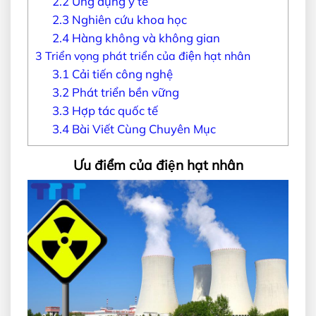
2.2
Ứng dụng y tế
2.3
Nghiên cứu khoa học
2.4
Hàng không và không gian
3
Triển vọng phát triển của điện hạt nhân
3.1
Cải tiến công nghệ
3.2
Phát triển bền vững
3.3
Hợp tác quốc tế
3.4
Bài Viết Cùng Chuyên Mục
Ưu điểm của điện hạt nhân