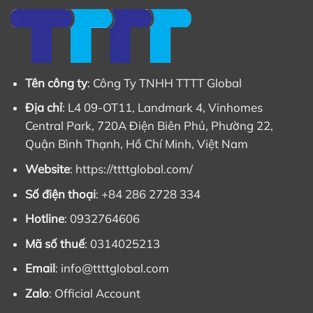
Tên công ty
: Công Ty TNHH TTTT Global
Địa chỉ
: L4 09-OT11, Landmark 4, Vinhomes
Central Park, 720A Điện Biên Phủ, Phường 22,
Quận Bình Thạnh, Hồ Chí Minh, Việt Nam
Website
: https://ttttglobal.com/
Số điện thoại
: +84 286 2728 334
Hotline
: 0932764606
Mã số thuế
: 0314025213
Email
:
info@ttttglobal.com
Zalo
:
Official Account