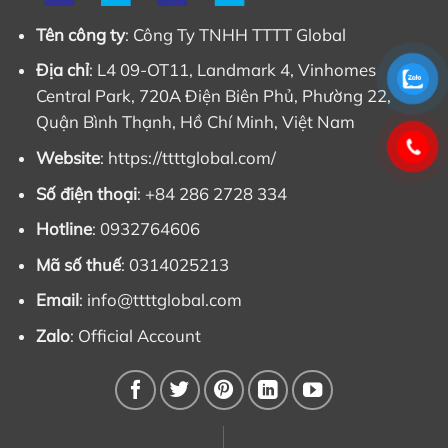
Tên công ty
: Công Ty TNHH TTTT Global
Địa chỉ
: L4 09-OT11, Landmark 4, Vinhomes
Central Park, 720A Điện Biên Phủ, Phường 22,
Quận Bình Thạnh, Hồ Chí Minh, Việt Nam
Website
: https://ttttglobal.com/
Số điện thoại
: +84 286 2728 334
Hotline
: 0932764606
Mã số thuế
: 0314025213
Email
:
info@ttttglobal.com
Zalo
:
Official Account