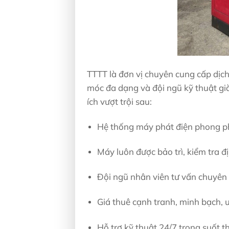
TTTT là đơn vị chuyên cung cấp dịc
móc đa dạng và đội ngũ kỹ thuật gi
ích vượt trội sau:
Hệ thống máy phát điện phong ph
Máy luôn được bảo trì, kiểm tra 
Đội ngũ nhân viên tư vấn chuyên 
Giá thuê cạnh tranh, minh bạch, 
Hỗ trợ kỹ thuật 24/7 trong suốt t