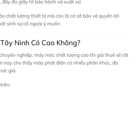
g, đầy đủ giấy tờ bảo hành và xuất xứ.
 chất lượng thiết bị mà còn là cơ sở bảo vệ quyền lợi
át sinh sự cố ngoài ý muốn.
 Tây Ninh Có Cao Không?
chuyên nghiệp, máy móc chất lượng cao thì giá thuê sẽ rất
hiện nay cho thấy máy phát điện có nhiều phân khúc, đa
mức giá.
trên: