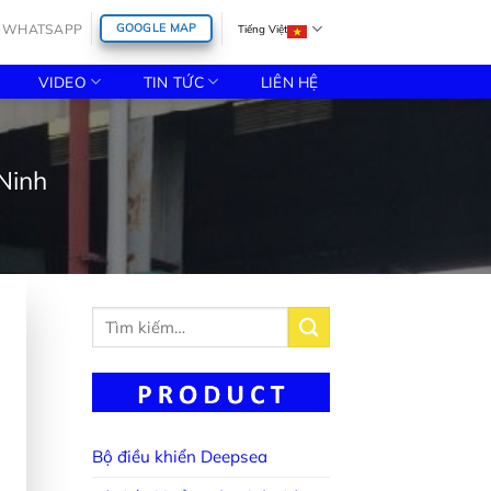
WHATSAPP
GOOGLE MAP
Tiếng Việt
VIDEO
TIN TỨC
LIÊN HỆ
Ninh
Tìm
kiếm:
Bộ điều khiển Deepsea