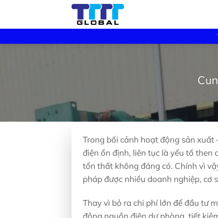
Skip
to
content
Cun
Trong bối cảnh hoạt động sản xuất
điện ổn định, liên tục là yếu tố the
tổn thất không đáng có. Chính vì vậ
pháp được nhiều doanh nghiệp, cơ s
Thay vì bỏ ra chi phí lớn để đầu tư
động nguồn điện dự phòng, tiết kiệm