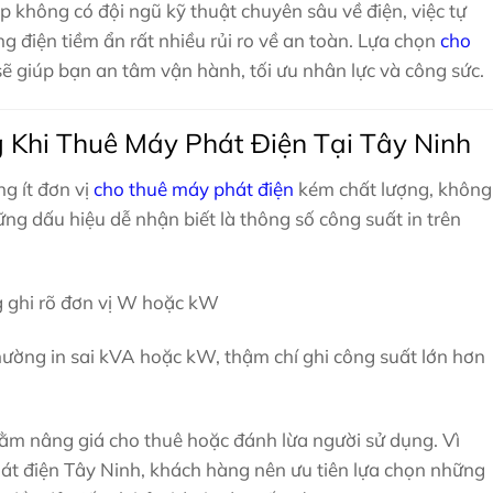
p không có đội ngũ kỹ thuật chuyên sâu về điện, việc tự
g điện tiềm ẩn rất nhiều rủi ro về an toàn. Lựa chọn
cho
ẽ giúp bạn an tâm vận hành, tối ưu nhân lực và công sức.
 Khi Thuê Máy Phát Điện Tại Tây Ninh
ng ít đơn vị
cho thuê máy phát điện
kém chất lượng, không
ng dấu hiệu dễ nhận biết là thông số công suất in trên
 ghi rõ đơn vị W hoặc kW
hường in sai kVA hoặc kW, thậm chí ghi công suất lớn hơn
hằm nâng giá cho thuê hoặc đánh lừa người sử dụng. Vì
hát điện Tây Ninh, khách hàng nên ưu tiên lựa chọn những