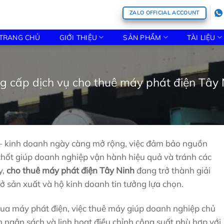
ZALO OFFICIAL ACCOUNT
TRANG CHỦ
GIỚI THIỆU
SẢN PHẨM
TÀI LIỆU
g cấp dịch vụ cho thuê máy phát điện Tây 
 – kinh doanh ngày càng mở rộng, việc đảm bảo nguồn
n chốt giúp doanh nghiệp vận hành hiệu quả và tránh các
y,
cho thuê máy phát điện Tây Ninh
đang trở thành giải
ở sản xuất và hộ kinh doanh tin tưởng lựa chọn.
 mua máy phát điện, việc thuê máy giúp doanh nghiệp chủ
 ngân sách và linh hoạt điều chỉnh công suất phù hợp với