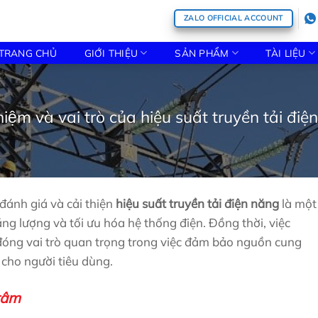
ZALO OFFICIAL ACCOUNT
TRANG CHỦ
GIỚI THIỆU
SẢN PHẨM
TÀI LIỆU
niệm và vai trò của hiệu suất truyền tải đi
đánh giá và cải thiện
hiệu suất truyền tải điện năng
là một
ng lượng và tối ưu hóa hệ thống điện. Đồng thời, việc
 đóng vai trò quan trọng trong việc đảm bảo nguồn cung
cho người tiêu dùng.
 tâm