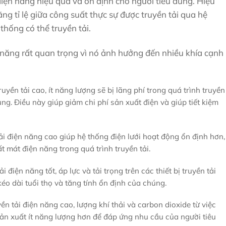
iện năng hiệu quả và ổn định cho người tiêu dùng. Hiệu
ng tỉ lệ giữa công suất thực sự được truyền tải qua hệ
thống có thể truyền tải.
ện năng rất quan trọng vì nó ảnh hưởng đến nhiều khía cạnh
ruyền tải cao, ít năng lượng sẽ bị lãng phí trong quá trình truyền
ng. Điều này giúp giảm chi phí sản xuất điện và giúp tiết kiệm
ải điện năng cao giúp hệ thống điện lưới hoạt động ổn định hơn,
 mát điện năng trong quá trình truyền tải.
ải điện năng tốt, áp lực và tải trọng trên các thiết bị truyền tải
kéo dài tuổi thọ và tăng tính ổn định của chúng.
ền tải điện năng cao, lượng khí thải và carbon dioxide từ việc
ản xuất ít năng lượng hơn để đáp ứng nhu cầu của người tiêu