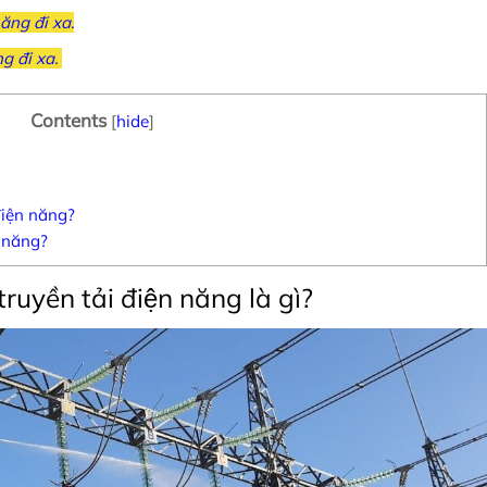
 năng đi xa.
ng đi xa.
Contents
[
hide
]
 điện năng?
n năng?
truyền tải điện năng là gì?