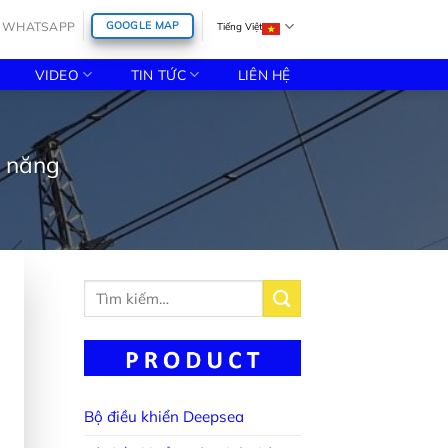
WHATSAPP
GOOGLE MAP
Tiếng Việt
VIDEO
TIN TỨC
LIÊN HỆ
ện năng
Tìm
kiếm:
Bộ điều khiển Deepsea